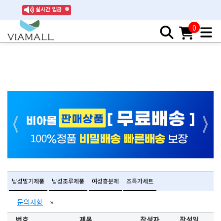
실시간 입금
0
남성발기제품
남성조루제품
여성흥분제
초특가세트
문의사항
»
번호
제목
작성자
작성일