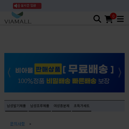
실시간 입금
0
남성발기제품
남성조루제품
여성흥분제
초특가세트
문의사항
»