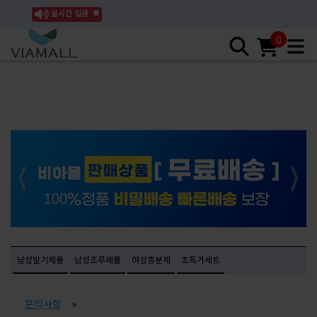
실시간 입금
0
남성발기제품
남성조루제품
여성흥분제
초특가세트
문의사항
»